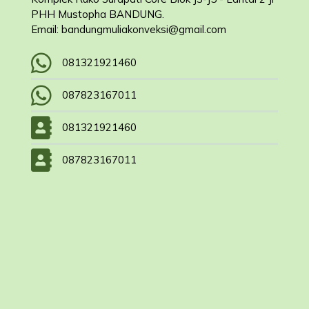
PHH Mustopha BANDUNG.
Email: bandungmuliakonveksi@gmail.com
081321921460
087823167011
081321921460
087823167011