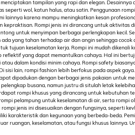
 menciptakan tampilan yang rapi dan elegan. Desainnya 
tas seperti wol, katun halus, atau satin. Penggunaan rom
smi lainnya karena mampu meningkatkan kesan profesiona
kepraktisan. Rompi jenis ini dirancang untuk aktivitas di
 kantong untuk menyimpan berbagai perlengkapan kecil. S
an ada yang tahan terhadap air dan angin sehingga cocok
tuk tujuan keselamatan kerja. Rompi ini mudah dikenali 
 reflektif yang dapat memantulkan cahaya. Hal ini bertuj
i atau dalam kondisi minim cahaya. Rompi safety biasanya
Di sisi lain, rompi fashion lebih berfokus pada aspek gay
ga dapat dipadukan dengan berbagai jenis pakaian untuk m
ai pelengkap busana, namun justru di situlah letak keleb
terdapat rompi khusus yang dirancang untuk kebutuhan te
ompi pelampung untuk keselamatan di air, serta rompi o
ompi jenis ini disesuaikan dengan fungsinya, seperti ke
iliki karakteristik dan kegunaan yang berbeda-beda. Pe
ar ruangan, keselamatan, atau fungsi khusus lainnya. Untu