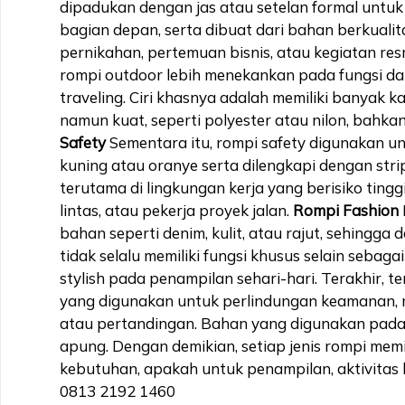
dipadukan dengan jas atau setelan formal untuk
bagian depan, serta dibuat dari bahan berkuali
pernikahan, pertemuan bisnis, atau kegiatan re
rompi outdoor lebih menekankan pada fungsi dan 
traveling. Ciri khasnya adalah memiliki banyak
namun kuat, seperti polyester atau nilon, bahk
Safety
Sementara itu, rompi safety digunakan un
kuning atau oranye serta dilengkapi dengan strip
terutama di lingkungan kerja yang berisiko tingg
lintas, atau pekerja proyek jalan.
Rompi Fashion
bahan seperti denim, kulit, atau rajut, sehing
tidak selalu memiliki fungsi khusus selain sebag
stylish pada penampilan sehari-hari. Terakhir, 
yang digunakan untuk perlindungan keamanan, r
atau pertandingan. Bahan yang digunakan pada r
apung. Dengan demikian, setiap jenis rompi mem
kebutuhan, apakah untuk penampilan, aktivitas lu
0813 2192 1460