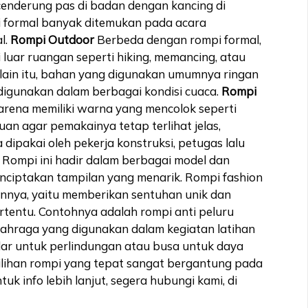
cenderung pas di badan dengan kancing di
pi formal banyak ditemukan pada acara
l.
Rompi Outdoor
Berbeda dengan rompi formal,
 luar ruangan seperti hiking, memancing, atau
elain itu, bahan yang digunakan umumnya ringan
 digunakan dalam berbagai kondisi cuaca.
Rompi
karena memiliki warna yang mencolok seperti
uan agar pemakainya tetap terlihat jelas,
 dipakai oleh pekerja konstruksi, petugas lalu
a. Rompi ini hadir dalam berbagai model dan
enciptakan tampilan yang menarik. Rompi fashion
ihannya, yaitu memberikan sentuhan unik dan
rtentu. Contohnya adalah rompi anti peluru
lahraga yang digunakan dalam kegiatan latihan
vlar untuk perlindungan atau busa untuk daya
milihan rompi yang tepat sangat bergantung pada
k info lebih lanjut, segera hubungi kami, di