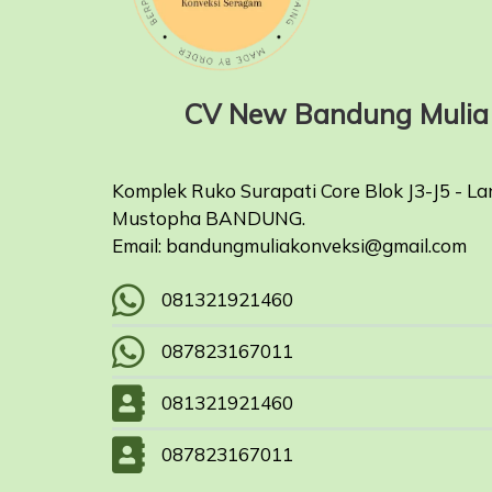
CV New Bandung Mulia 
Komplek Ruko Surapati Core Blok J3-J5 - La
Mustopha BANDUNG.
Email: bandungmuliakonveksi@gmail.com
081321921460
087823167011
081321921460
087823167011