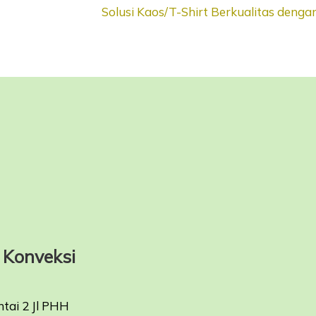
Solusi Kaos/T-Shirt Berkualitas deng
Konveksi
ntai 2 Jl PHH