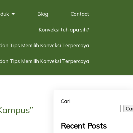
oduk
Blog
Contact
Konveksi tuh apa sih?
 dan Tips Memilih Konveksi Terpercaya
 dan Tips Memilih Konveksi Terpercaya
Cari
n Kampus”
Ca
Recent Posts