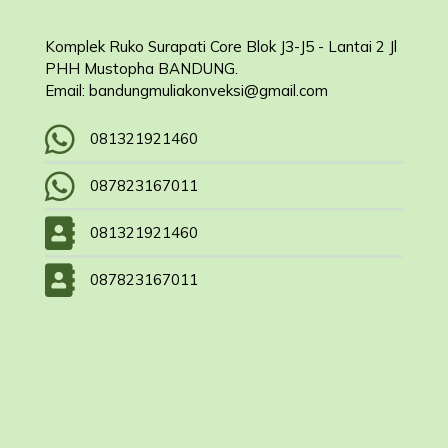
Komplek Ruko Surapati Core Blok J3-J5 - Lantai 2 Jl
PHH Mustopha BANDUNG.
Email: bandungmuliakonveksi@gmail.com
081321921460
087823167011
081321921460
087823167011