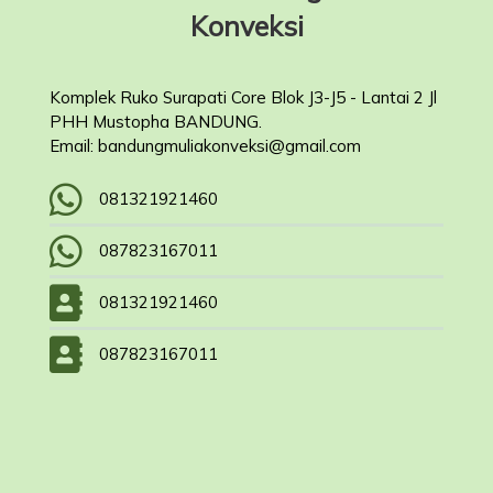
Konveksi
Komplek Ruko Surapati Core Blok J3-J5 - Lantai 2 Jl
PHH Mustopha BANDUNG.
Email: bandungmuliakonveksi@gmail.com
081321921460
087823167011
081321921460
087823167011