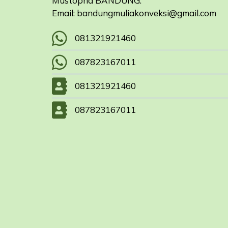
Mustopha BANDUNG.
Email: bandungmuliakonveksi@gmail.com
081321921460
087823167011
081321921460
087823167011